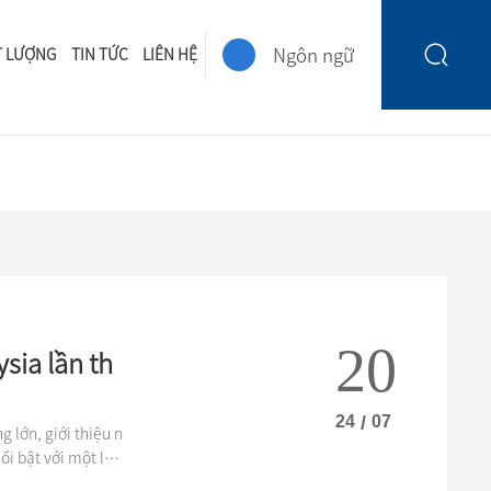
Ngôn ngữ
T LƯỢNG
TIN TỨC
LIÊN HỆ
20
sia lần th
24
/
07
 lớn, giới thiệu n
ổi bật với một loạ
ười mua từ khắp nơ