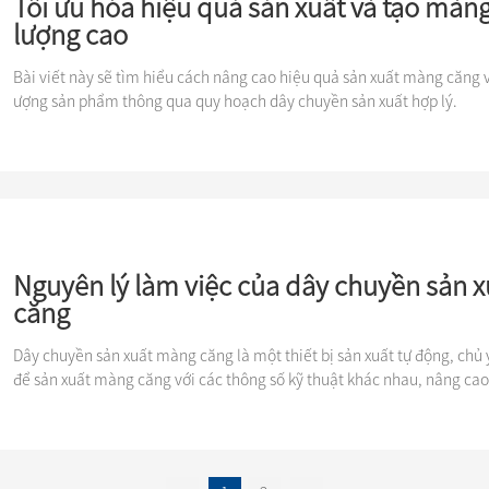
Tối ưu hóa hiệu quả sản xuất và tạo màn
lượng cao
Bài viết này sẽ tìm hiểu cách nâng cao hiệu quả sản xuất màng căng 
ượng sản phẩm thông qua quy hoạch dây chuyền sản xuất hợp lý.
Nguyên lý làm việc của dây chuyền sản 
căng
Dây chuyền sản xuất màng căng là một thiết bị sản xuất tự động, chủ
để sản xuất màng căng với các thông số kỹ thuật khác nhau, nâng cao
và chất lượng sản phẩm.