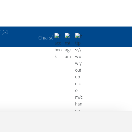
号-1
Chia sẻ