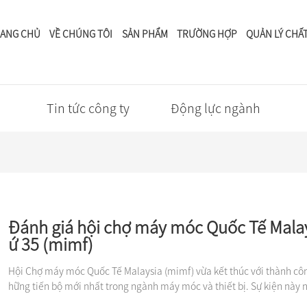
ANG CHỦ
VỀ CHÚNG TÔI
SẢN PHẨM
TRƯỜNG HỢP
QUẢN LÝ CHẤ
Tin tức
Tin tức công ty
Động lực ngành
Đánh giá hội chợ máy móc Quốc Tế Malay
ứ 35 (mimf)
Hội Chợ máy móc Quốc Tế Malaysia (mimf) vừa kết thúc với thành công
hững tiến bộ mới nhất trong ngành máy móc và thiết bị. Sự kiện này n
t các sản phẩm và dịch vụ, thu hút các chuyên gia trong ngành và ng