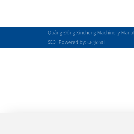
Phong cách đội
Khác
Quảng Đông Xincheng Machinery Manufa
Powered by:
al
SEO
CEglob