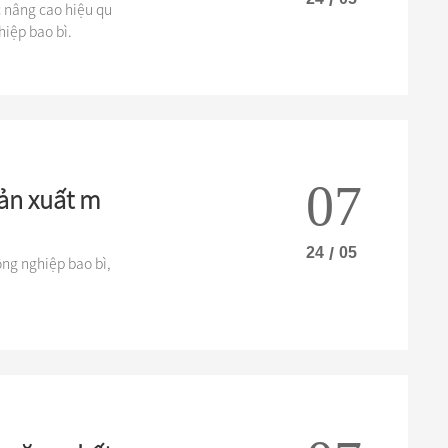
 nâng cao hiệu qu
hiệp bao bì.
07
ản xuất m
24
/
05
ng nghiệp bao bì,