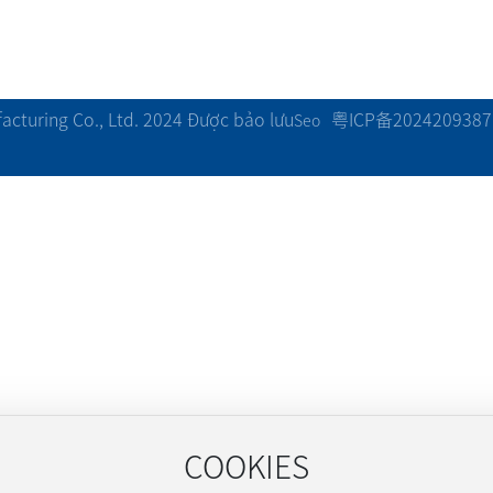
粤ICP备2024209387
cturing Co., Ltd. 2024 Được bảo lưu
Seo
COOKIES