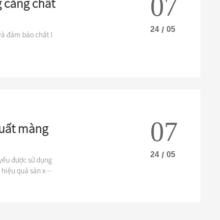
07
g căng chất
24
/
05
và đảm bảo chất l
07
xuất màng
24
/
05
 yếu được sử dụng
 hiệu quả sản xuất