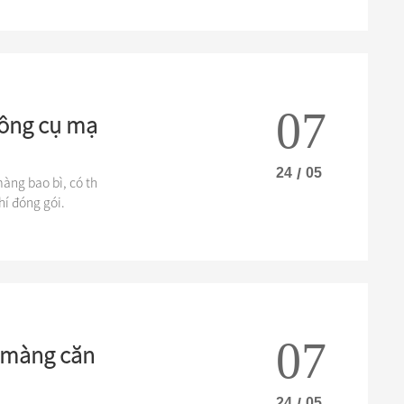
07
công cụ mạ
24
/
05
àng bao bì, có th
hí đóng gói.
07
 màng căn
24
/
05