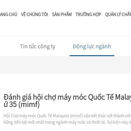
ANG CHỦ
VỀ CHÚNG TÔI
SẢN PHẨM
TRƯỜNG HỢP
QUẢN LÝ CHẤ
Tin tức
Tin tức công ty
Động lực ngành
Đánh giá hội chợ máy móc Quốc Tế Malay
ứ 35 (mimf)
Hội Chợ máy móc Quốc Tế Malaysia (mimf) vừa kết thúc với thành công
hững tiến bộ mới nhất trong ngành máy móc và thiết bị. Sự kiện này n
t các sản phẩm và dịch vụ, thu hút các chuyên gia trong ngành và ng