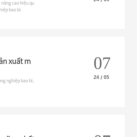
 nâng cao hiệu qu
hiệp bao bì.
07
ản xuất m
24
/
05
ng nghiệp bao bì,