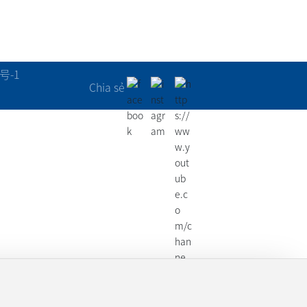
号-1
Chia sẻ