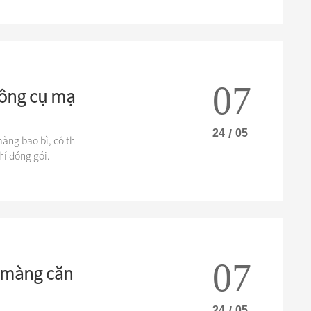
07
công cụ mạ
24
/
05
àng bao bì, có th
hí đóng gói.
07
 màng căn
24
/
05