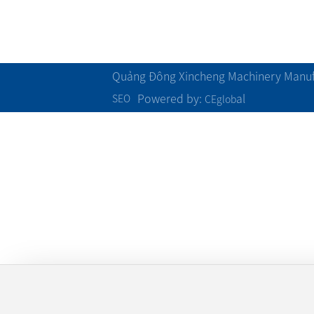
Phong cách đội
Khác
Quảng Đông Xincheng Machinery Manufa
Powered by:
al
SEO
CEglob