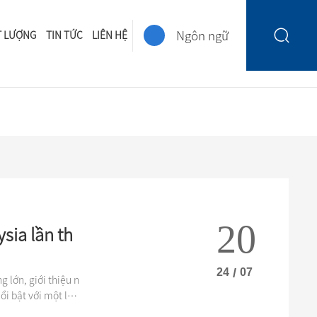
Ngôn ngữ
T LƯỢNG
TIN TỨC
LIÊN HỆ
20
sia lần th
24
/
07
 lớn, giới thiệu n
ổi bật với một loạ
ười mua từ khắp nơ