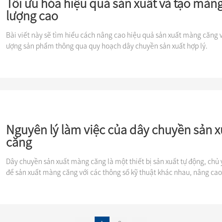
Tối ưu hóa hiệu quả sản xuất và tạo màn
lượng cao
Bài viết này sẽ tìm hiểu cách nâng cao hiệu quả sản xuất màng căng 
ượng sản phẩm thông qua quy hoạch dây chuyền sản xuất hợp lý.
Nguyên lý làm việc của dây chuyền sản 
căng
Dây chuyền sản xuất màng căng là một thiết bị sản xuất tự động, chủ
để sản xuất màng căng với các thông số kỹ thuật khác nhau, nâng cao
và chất lượng sản phẩm.