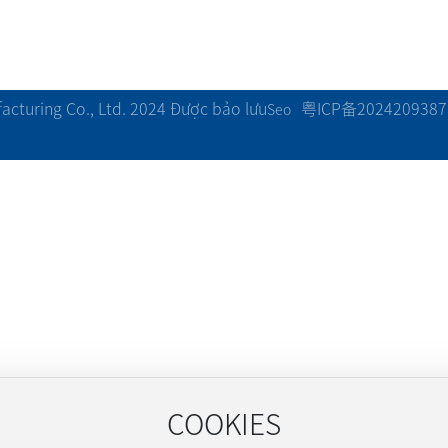
粤ICP备2024209387
cturing Co., Ltd. 2024 Được bảo lưu
Seo
COOKIES