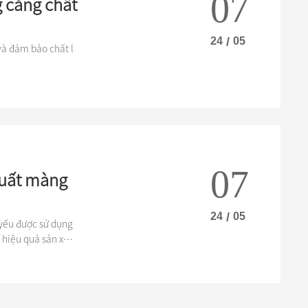
07
g căng chất
24
/
05
và đảm bảo chất l
07
xuất màng
24
/
05
 yếu được sử dụng
 hiệu quả sản xuất