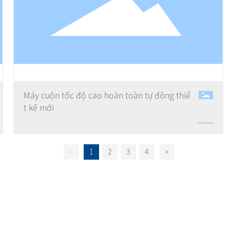
Máy cuộn tốc độ cao hoàn toàn tự động thiế
t kế mới
<
1
2
3
4
>