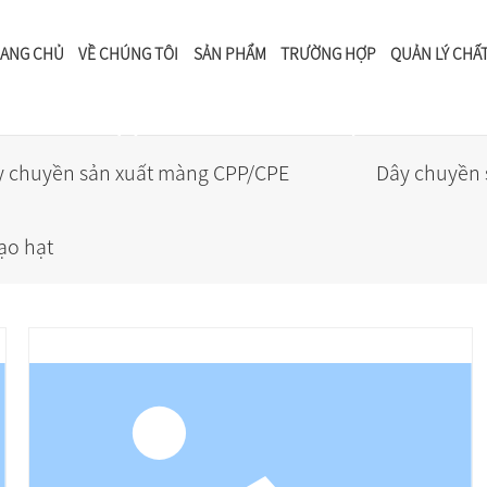
ANG CHỦ
VỀ CHÚNG TÔI
SẢN PHẨM
TRƯỜNG HỢP
QUẢN LÝ CHẤ
Trung tâm sản phẩm
y chuyền sản xuất màng CPP/CPE
Dây chuyền 
ạo hạt