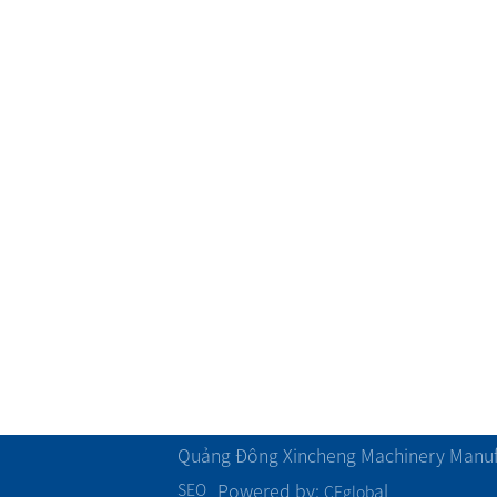
Về chúng tôi
Sản phẩm
Giới thiệu công ty
Dây chuyền sản xuất màng căng
Quá trình phát triển
CPP/CPE phim dây chuyền sản xu
Văn hóa doanh nghiệ
Dây chuyền sản xuất màng bong 
p
g
Chứng chỉ năng lực
Máy cuộn
Cơ cấu tổ chức
Máy tạo hạt
Phong cách đội
Khác
Quảng Đông Xincheng Machinery Manufa
Powered by:
al
SEO
CEglob