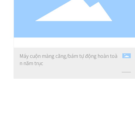
Máy cuộn màng căng/bám tự động hoàn toà
n năm trục