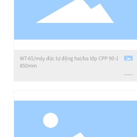
WT-65/máy đúc tự động hai/ba lớp CPP 90-1
850mm