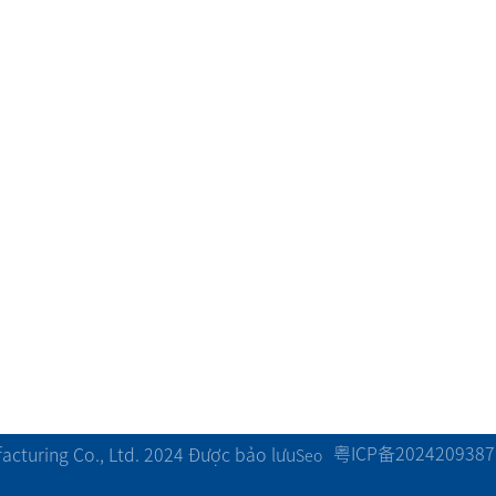
Trường hợp
Quản lý chất lượ
Trường hợp dây chuyền sản xu
Thiết bị sản xuất
ất
ất
Chất lượng sau bán h
bón
Trường hợp cuộn lại
g
Trường hợp máy tạo hạt
Trung tâm tải xuống
粤ICP备2024209387
cturing Co., Ltd. 2024 Được bảo lưu
Seo