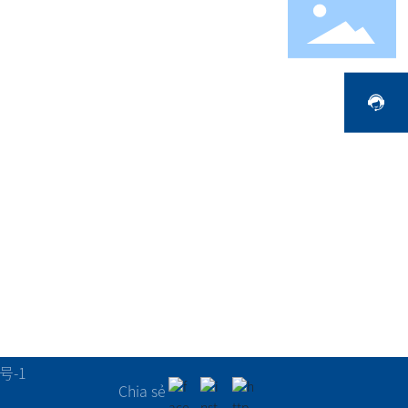
ng
Tin tức
Liên hệ
Tin tức công ty
Phương thức liên h
WhatsApp
àn
Động lực ngàn
ệ
h
号-1
Chia sẻ