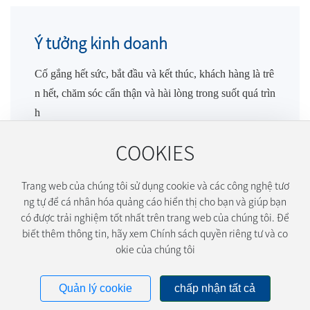
Ý tưởng kinh doanh
Cố gắng hết sức, bắt đầu và kết thúc, khách hàng là trê
n hết, chăm sóc cẩn thận và hài lòng trong suốt quá trìn
h
COOKIES
Trang web của chúng tôi sử dụng cookie và các công nghệ tươ
ng tự để cá nhân hóa quảng cáo hiển thị cho bạn và giúp bạn
có được trải nghiệm tốt nhất trên trang web của chúng tôi. Để
biết thêm thông tin, hãy xem Chính sách quyền riêng tư và co
Quảng Đông Xincheng Machinery Manufacturing Co., Lt
okie của chúng tôi
d. 2024 Được bảo lưu
Seo
粤ICP备2024209387号-1
Quản lý cookie
chấp nhận tất cả
SEO