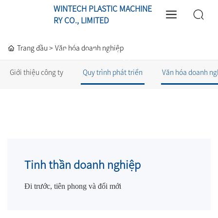
WINTECH PLASTIC MACHINE
RY CO., LIMITED
Trang đầu
Văn hóa doanh nghiệp
Về chúng tôi
Giới thiệu công ty
Quy trình phát triển
Văn hóa doanh ng
Tinh thần doanh nghiệp
Đi trước, tiên phong và đổi mới