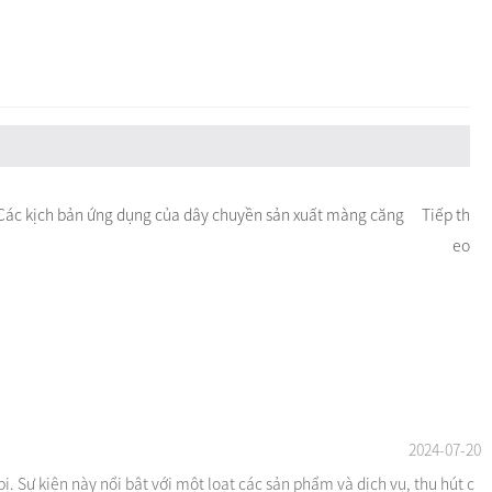
Các kịch bản ứng dụng của dây chuyền sản xuất màng căng
Tiếp th
eo
2024-07-20
 Sự kiện này nổi bật với một loạt các sản phẩm và dịch vụ, thu hút c