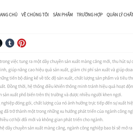
Tin tức
ANG CHỦ
VỀ CHÚNG TÔI
SẢN PHẨM
TRƯỜNG HỢP
QUẢN LÝ CHẤ
o dây chuyền sản xuất màng căng giúp 
g trong việc tung ra một dây chuyền sản xuất màng căng mới, thu hút sự 
nh, giúp nâng cao hiệu quả sản xuất, giảm chi phí sản xuất và giúp doa
ng tiến bộ đáng kể về tốc độ sản xuất, chất lượng sản phẩm và tiêu thụ
ất. Đồng thời, hệ thống điều khiển thông minh tránh hiệu quả hoạt động
sản xuất phổ biến trên thị trường và được nhiều người khen ngợi.
nghiệp đóng gói, chất lượng của nó ảnh hưởng trực tiếp đến sự xuất hiện
g đã trở thành một trong những xu hướng phát triển của ngành công ng
iều cơ hội đổi mới và không gian phát triển cho ngành.
 nghệ dây chuyền sản xuất màng căng, ngành công nghiệp bao bì sẽ mở ra 