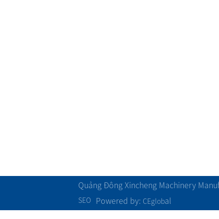
Giới thiệu công ty
Dây chuyền sản xuất màng căng
Quá trình phát triển
CPP/CPE phim dây chuyền sản xu
Văn hóa doanh nghiệ
Dây chuyền sản xuất màng bong 
p
g
Chứng chỉ năng lực
Máy cuộn
Cơ cấu tổ chức
Máy tạo hạt
Phong cách đội
Khác
Quảng Đông Xincheng Machinery Manufa
Powered by:
al
SEO
CEglob