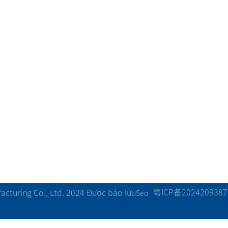
Trường hợp dây chuyền sản xu
Thiết bị sản xuất
ất
ất
Chất lượng sau bán h
bón
Trường hợp cuộn lại
g
Trường hợp máy tạo hạt
Trung tâm tải xuống
粤ICP备2024209387
cturing Co., Ltd. 2024 Được bảo lưu
Seo