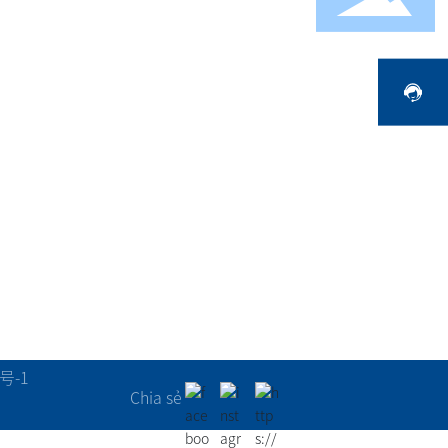
Tin tức công ty
Phương thức liên h
WhatsApp
àn
Động lực ngàn
ệ
h
号-1
Chia sẻ