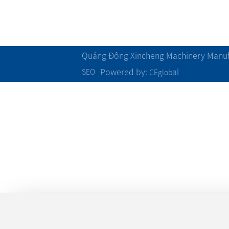
Phong cách đội
Khác
Quảng Đông Xincheng Machinery Manufa
Powered by:
al
SEO
CEglob