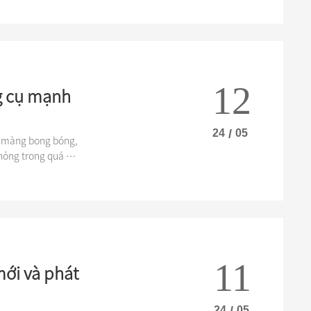
12
g cụ mạnh
24
/
05
t màng bong bóng,
hỏng trong quá trì
11
ới và phát
24
/
05