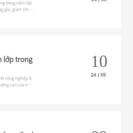
ong bóng năm lớp
g gói, giảm chi p
10
lớp trong
24
/
05
nh công nghiệp b
lượng cao của nó đ