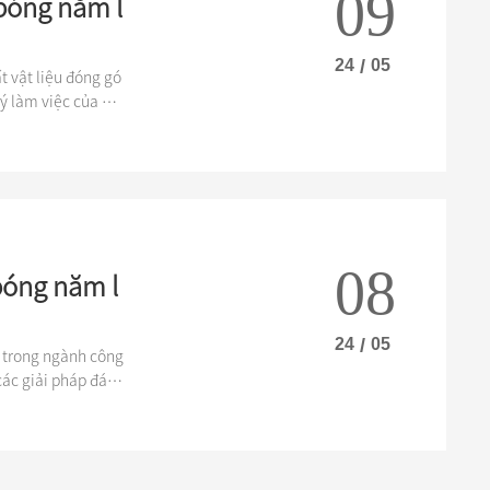
09
bóng năm l
24
/
05
 vật liệu đóng gó
ý làm việc của nó
ạt các quá trình g
i cấu trúc bong bó
08
bóng năm l
24
/
05
 trong ngành công
các giải pháp đán