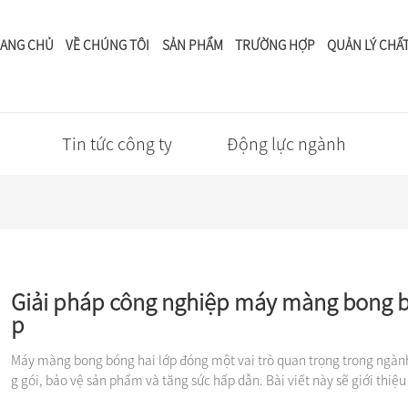
ANG CHỦ
VỀ CHÚNG TÔI
SẢN PHẨM
TRƯỜNG HỢP
QUẢN LÝ CHẤ
Tin tức
Tin tức công ty
Động lực ngành
Giải pháp công nghiệp máy màng bong b
p
Máy màng bong bóng hai lớp đóng một vai trò quan trọng trong ngàn
g gói, bảo vệ sản phẩm và tăng sức hấp dẫn. Bài viết này sẽ giới thiệu
ợi thế của máy màng bong bóng hai lớp trong ngành công nghiệp.