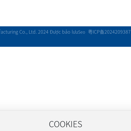
粤ICP备2024209387
cturing Co., Ltd. 2024 Được bảo lưu
Seo
COOKIES