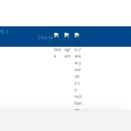
号-1
Chia sẻ