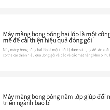
Máy màng bong bóng hai lớp là một côn
mẽ để cải thiện hiệu quả đóng gói
Máy màng bong bóng hai lớp là một thiết bị được sử dụng để sản xuấ
có thể cải thiện hiệu quả đóng gói và bảo vệ các mặt hàng khỏi bị hư 
nh vận chuyển.
Máy màng bong bóng năm lớp giúp đổi m
triển ngành bao bì