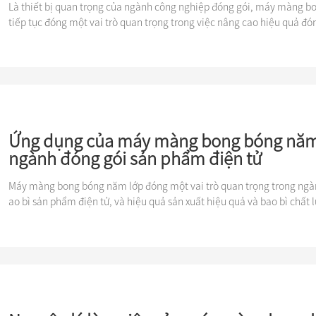
Là thiết bị quan trọng của ngành công nghiệp đóng gói, máy màng b
tiếp tục đóng một vai trò quan trọng trong việc nâng cao hiệu quả đón
hí và nâng cao hiệu suất bảo vệ sản phẩm.
Ứng dụng của máy màng bong bóng năm 
ngành đóng gói sản phẩm điện tử
Máy màng bong bóng năm lớp đóng một vai trò quan trọng trong ngà
ao bì sản phẩm điện tử, và hiệu quả sản xuất hiệu quả và bao bì chất 
ược nhiều người khen ngợi.