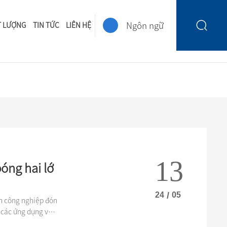
Ngôn ngữ
T LƯỢNG
TIN TỨC
LIÊN HỆ
13
óng hai lớ
24
/
05
h công nghiệp đón
 các ứng dụng và l