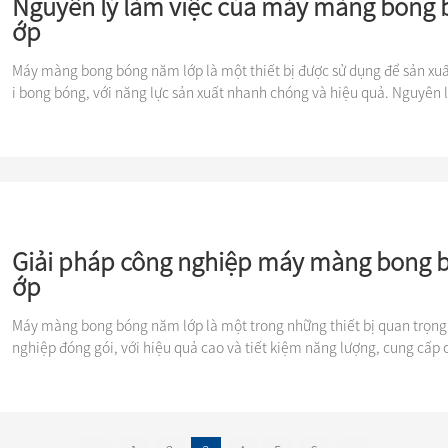
Nguyên lý làm việc của máy màng bong 
ớp
Máy màng bong bóng năm lớp là một thiết bị được sử dụng để sản xuất
i bong bóng, với năng lực sản xuất nhanh chóng và hiệu quả. Nguyên l
chủ yếu là kết hợp các lớp vật liệu khác nhau với nhau, trải qua một lo
ia nhiệt, đùn và làm mát, và cuối cùng tạo thành một màng bảo vệ vớ
ng.
Giải pháp công nghiệp máy màng bong 
ớp
Máy màng bong bóng năm lớp là một trong những thiết bị quan trọng
nghiệp đóng gói, với hiệu quả cao và tiết kiệm năng lượng, cung cấp 
g tin cậy cho ngành công nghiệp đóng gói.